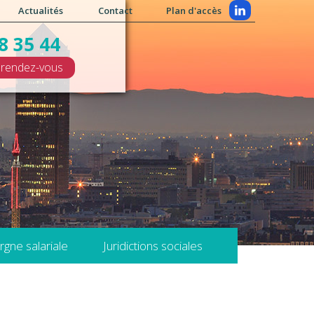
Actualités
Contact
Plan d'accès
8 35 44
rendez-vous
rgne salariale
Juridictions sociales