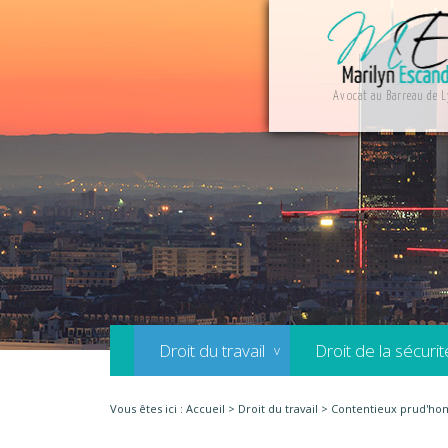
Avocat au Barreau de 
Droit du travail
Droit de la sécurit
Vous êtes ici :
Accueil
>
Droit du travail
> Contentieux prud'ho