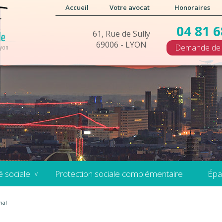
Accueil
Votre avocat
Honoraires
04 81 6
61, Rue de Sully
69006 - LYON
Demande de 
Lyon
é sociale
Protection sociale complémentaire
Épa
mal